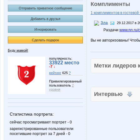
Комплименты
Отправить приватное сообщение
1 комплиментов в гостевой 
Добавить в друзья
Зла
29.12.2017 в 2
Игнорировать
Раздачи
www.nn.ru/c
Сделать подарок
Вы не авторизованы! Чтоб
Буду мамой!
популярность:
33922 место
Метки лидеров
-7 ↓
рейтинг
625
?
Привилегированный
пользователь
2
уровня
Интервью
Статистика портрета:
сейчас просматривают портрет - 0
зарегистрированные пользователи
посетившие портрет за 7 дней - 0